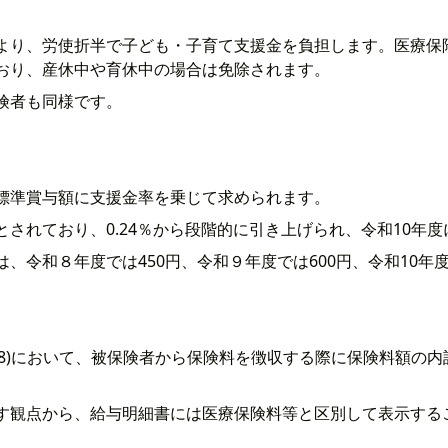
より、労使折半で子ども・子育て支援金を負担します。医療保
おり、産休中や育休中の場合は免除されます。
険者も同様です。
標準賞与額に支援金率を乗じて求められます。
されており、0.24％から段階的に引き上げられ、令和10年度に
、令和８年度では450円、令和９年度では600円、令和10年
.6.18)において、被保険者から保険料を徴収する際に保険料額
す観点から、給与明細書には医療保険料等と区別して表示する