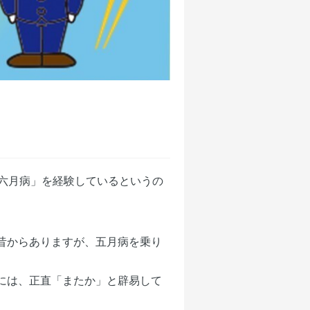
六月病」を経験しているというの
昔からありますが、五月病を乗り
には、正直「またか」と辟易して