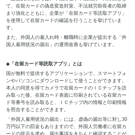
て、在留カードの偽造変造対策、不法就労助長者の取締
まり強化とともに、企業が「在留カード等読取アプリ」
を使用して在留カードの確認を行うことを挙げていま
す。
また、外国人の雇入れ時・離職時に企業が提出する「外
国人雇用状況の届出」の運用改善も挙げています。
◆
「在留カード等読取アプリ」とは
国が無料で提供するアプリケーションで、スマートフォ
ンやパソコンにダウンロードして使うことができます。
本人の同意を得てカメラで在留カードのＩＣチップを読
み取った後、在留カード表面に印刷されている在留カー
ド等番号を読み取ると、ＩＣチップ内の情報と印刷情報
を照合することができます。
「外国人雇用状況の届出」には、虚偽の届出等に対し30
万円以下の罰金もありますので、外国人労働者に在留カ
ードの提示を求め、届出事項をきちんと確認することが