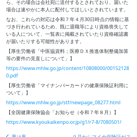
ら、その場合は会社宛に送付するとされており、届いた
場合は速やかに本人に配付してほしいとされています。
なお、これらの対応は令和７年４月30日時点の情報に基
づき行われているため、既に退職等により資格喪失して
いる人について、一覧表に掲載されていたり資格確認書
が届いたりする可能性があります。
【厚生労働省「中医協資料；医療ＤＸ推進体制整備加算
等の要件の見直しについて」】
https://www.mhlw.go.jp/content/10808000/00152128
0.pdf
【厚生労働省「マイナンバーカードの健康保険証利用に
ついて」】
https://www.mhlw.go.jp/stf/newpage_08277.html
【全国健康保険協会「お知らせ（令和７年８月）】
https://www.kyoukaikenpo.or.jp/g1/r7-8/7080501/
夏は夜
９月からマイナ保険証がス