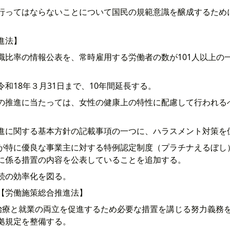
行ってはならないことについて国民の規範意識を醸成するため
進法】
職比率の情報公表を、常時雇用する労働者の数が101人以上の
和18年３月31日まで、10年間延長する。
の推進に当たっては、女性の健康上の特性に配慮して行われる
進に関する基本方針の記載事項の一つに、ハラスメント対策を
が特に優良な事業主に対する特例認定制度（プラチナえるぼし
に係る措置の内容を公表していることを追加する。
続の効率化を図る。
【労働施策総合推進法】
治療と就業の両立を促進するため必要な措置を講じる努力義務
拠規定を整備する。