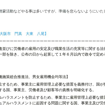
啓蒙活動などやる事は多いですが、準備を怠らないようにいた
 大阪市 門真 大東 八尾】
ーーーーーーーーーーーーーーーーーーーーーーーーーーーー
進並びに労働者の雇用の安定及び職業生活の充実等に関する法
一部を除き、公布の日から起算して１年６月以内で政令で定め
働施策総合推進法、男女雇用機会均等法】
止するため、事業主に雇用管理上必要な措置を義務付け、国が
する国、事業主、労働者及び顧客等の責務を明確化する。
ルハラスメントを防止するため、事業主に雇用管理上必要な措
ュアルハラスメントに起因する問題に関する国、事業主及び労