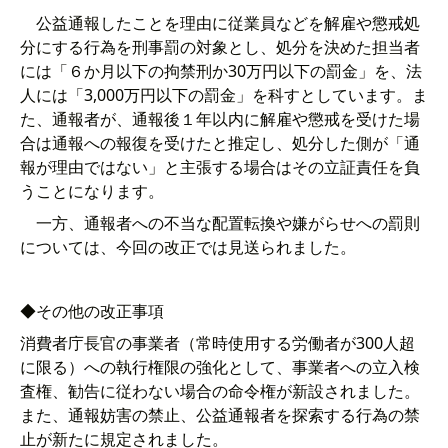
公益通報したことを理由に従業員などを解雇や懲戒処
分にする行為を刑事罰の対象とし、処分を決めた担当者
には「６か月以下の拘禁刑か30万円以下の罰金」を、法
人には「3,000万円以下の罰金」を科すとしています。ま
た、通報者が、通報後１年以内に解雇や懲戒を受けた場
合は通報への報復を受けたと推定し、処分した側が「通
報が理由ではない」と主張する場合はその立証責任を負
うことになります。
一方、通報者への不当な配置転換や嫌がらせへの罰則
については、今回の改正では見送られました。
◆その他の改正事項
消費者庁長官の事業者（常時使用する労働者が300人超
に限る）への執行権限の強化として、事業者への立入検
査権、勧告に従わない場合の命令権が新設されました。
また、通報妨害の禁止、公益通報者を探索する行為の禁
止が新たに規定されました。